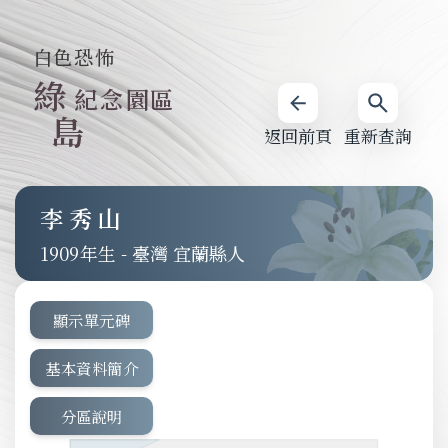
白色恐怖
綠
紀念園區
島
返回前頁
重新查詢
李秀山
1909
-
臺灣 宜蘭縣人
顯示單元碑
基本資料簡介
分區說明