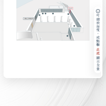
可縮放拖曳，或點擊
此處
顯示全景