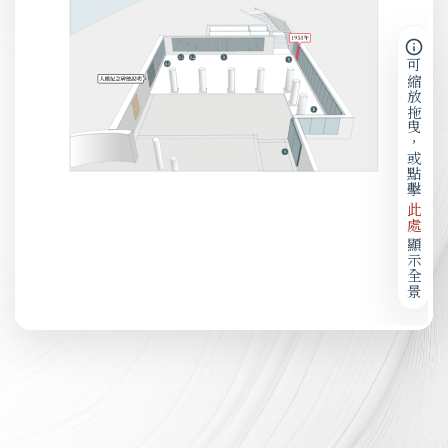
可縮放拖曳，或點擊
此處
顯示全景