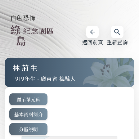
白色恐怖
綠
紀念園區
島
返回前頁
重新查詢
林荊生
1919
-
廣東省 梅縣人
顯示單元碑
基本資料簡介
分區說明