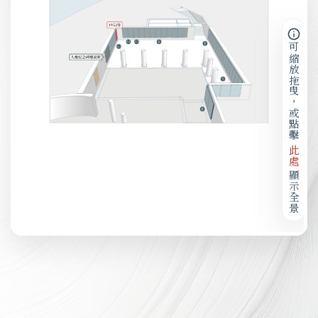
可縮放拖曳，或點擊
此處
顯示全景