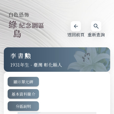
白色恐怖
綠
紀念園區
島
返回前頁
重新查詢
李書勲
1931
-
臺灣 彰化縣人
顯示單元碑
基本資料簡介
分區說明