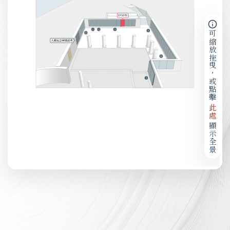
可縮放拖曳，或點擊
此處
顯示全景