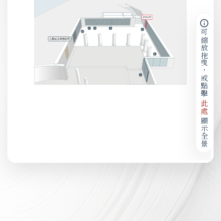
可縮放拖曳，或點擊
此處
顯示全景