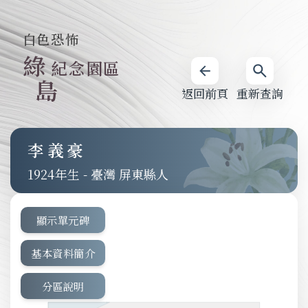
白色恐怖
綠
紀念園區
島
返回前頁
重新查詢
李義豪
1924
-
臺灣 屏東縣人
顯示單元碑
基本資料簡介
分區說明