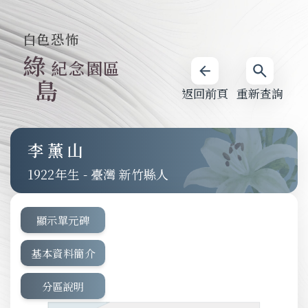
白色恐怖
綠
紀念園區
島
返回前頁
重新查詢
李薰山
1922
-
臺灣 新竹縣人
顯示單元碑
基本資料簡介
分區說明