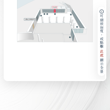
可縮放拖曳，或點擊
此處
顯示全景