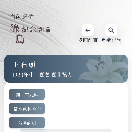
白色恐怖
綠
紀念園區
島
返回前頁
重新查詢
王石頭
1923
-
臺灣 臺北縣人
顯示單元碑
基本資料簡介
分區說明