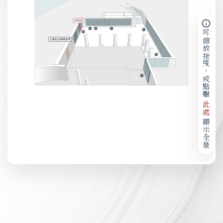
可縮放拖曳，或點擊
此處
顯示全景