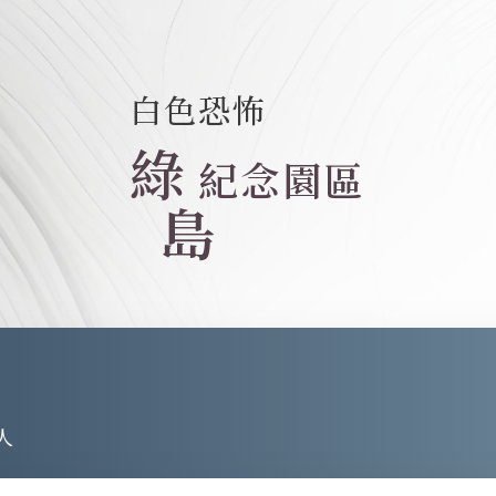
白色恐怖
綠
紀念園區
島
人