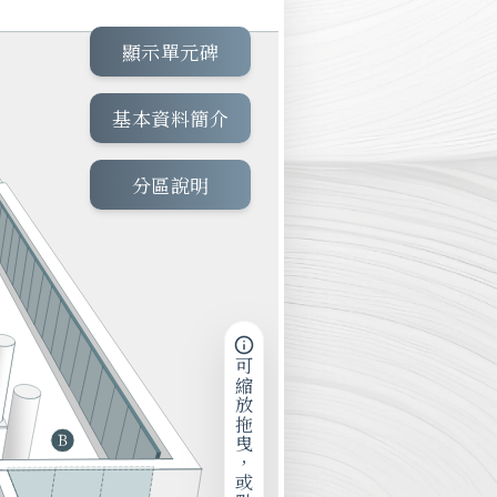
顯示單元碑
基本資料簡介
分區說明
可縮放拖曳，或點擊