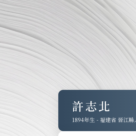
許志北
1894
-
福建省 晉江縣