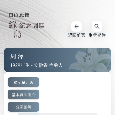
白色恐怖
綠
紀念園區
島
返回前頁
重新查詢
周澤
1929
-
安徽省 宿縣人
顯示單元碑
基本資料簡介
分區說明