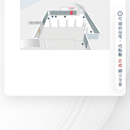
可縮放拖曳，或點擊
此處
顯示全景