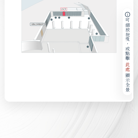
可縮放拖曳，或點擊
此處
顯示全景