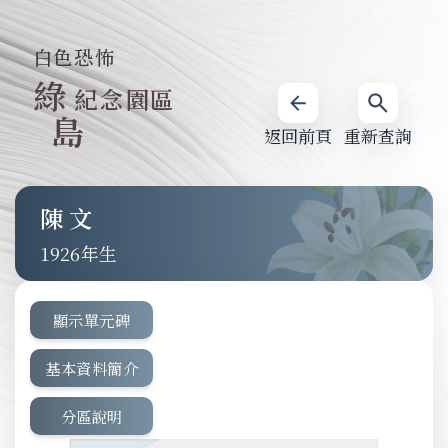
白色恐怖
綠
紀念園區
島
返回前頁
重新查詢
陳文
1926
顯示單元碑
基本資料簡介
分區說明