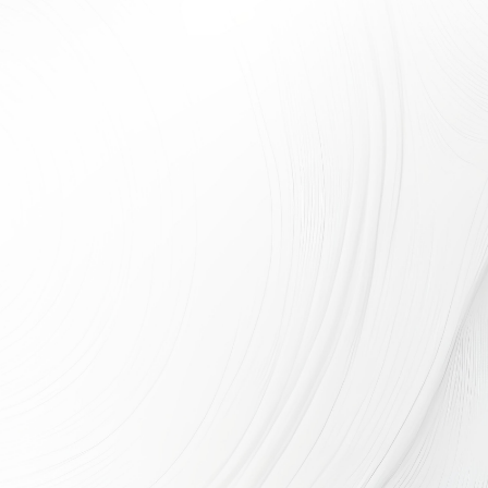
可縮放拖曳，或點擊
此處
顯示全景