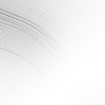
白色恐怖
綠
紀念園區
島
林江波
1938
-
臺灣 臺北縣人
顯示單元碑
基本資料簡介
分區說明