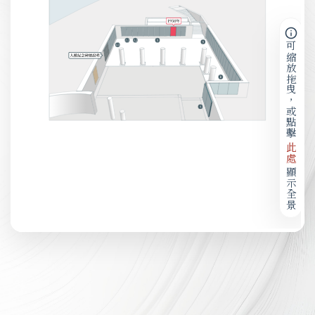
可縮放拖曳，或點擊
此處
顯示全景