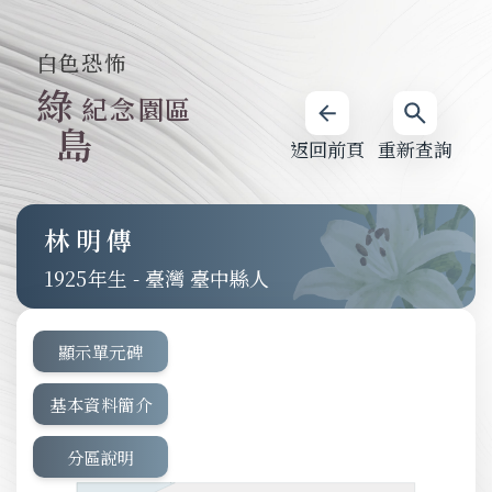
白色恐怖
綠
紀念園區
島
返回前頁
重新查詢
林明傳
1925
-
臺灣 臺中縣人
顯示單元碑
基本資料簡介
分區說明