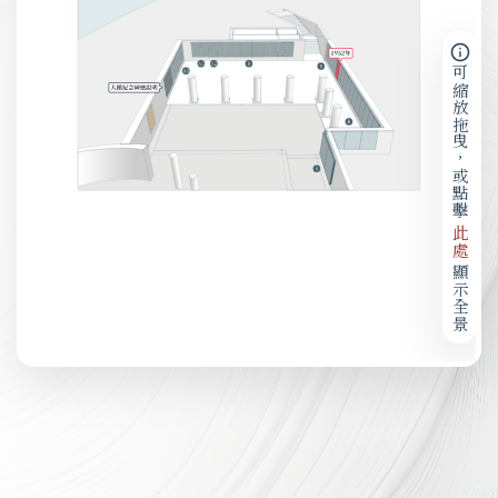
可縮放拖曳，或點擊
此處
顯示全景