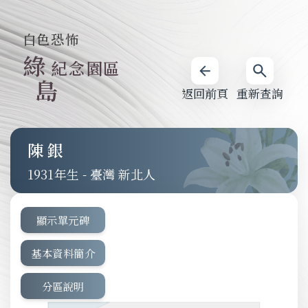
白色恐怖
綠
紀念園區
島
返回前頁
重新查詢
陳銀
1931
-
臺灣 新北人
顯示單元碑
基本資料簡介
分區說明