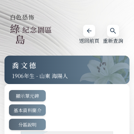
白色恐怖
綠
紀念園區
島
返回前頁
重新查詢
喬文德
1906
-
山東 海陽人
顯示單元碑
基本資料簡介
分區說明