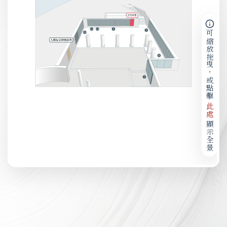
可縮放拖曳，或點擊
此處
顯示全景