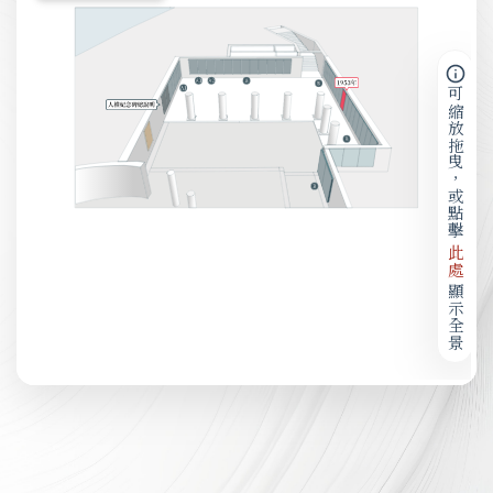
可縮放拖曳，或點擊
此處
顯示全景