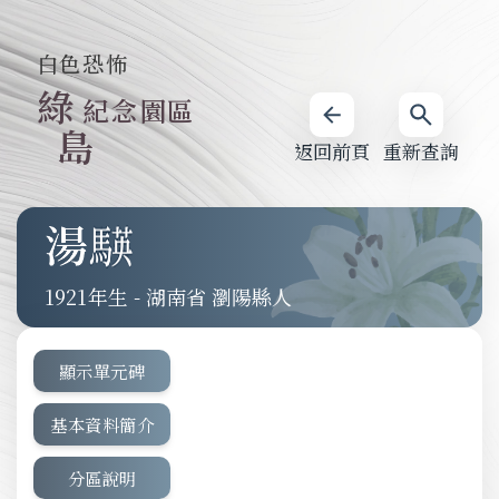
白色恐怖
綠
紀念園區
島
返回前頁
重新查詢
1921
-
湖南省 瀏陽縣人
顯示單元碑
基本資料簡介
分區說明