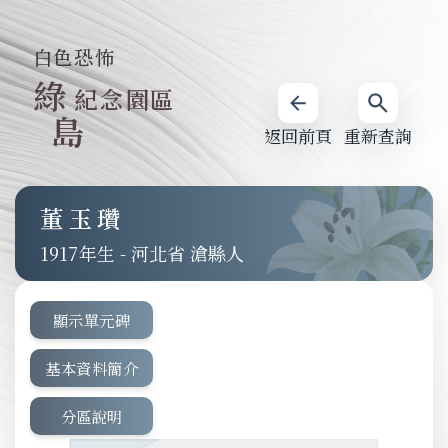
白色恐怖
綠
紀念園區
島
返回前頁
重新查詢
董玉瓚
1917
-
河北省 滄縣人
顯示單元碑
基本資料簡介
分區說明