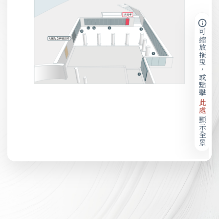
可縮放拖曳，或點擊
此處
顯示全景