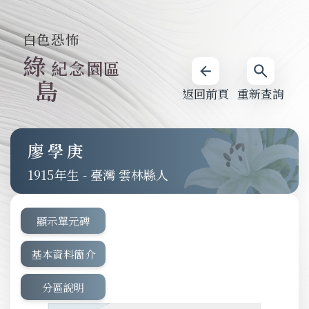
白色恐怖
綠
紀念園區
島
返回前頁
重新查詢
廖學庚
1915
-
臺灣 雲林縣人
顯示單元碑
基本資料簡介
分區說明