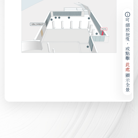
可縮放拖曳，或點擊
此處
顯示全景