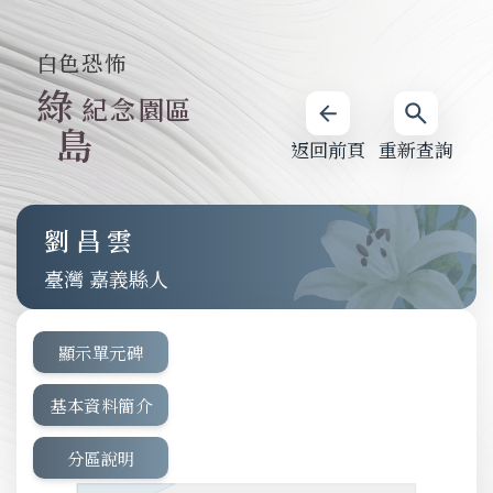
白色恐怖
綠
紀念園區
島
返回前頁
重新查詢
劉昌雲
臺灣 嘉義縣人
顯示單元碑
基本資料簡介
分區說明