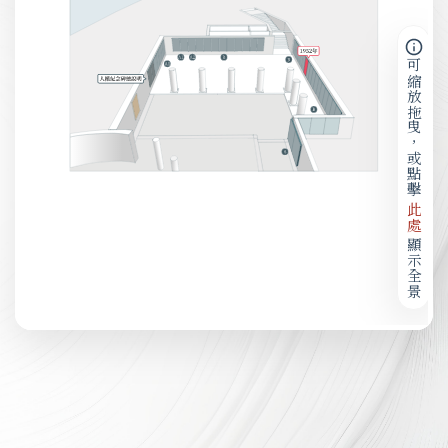
可縮放拖曳，或點擊
此處
顯示全景