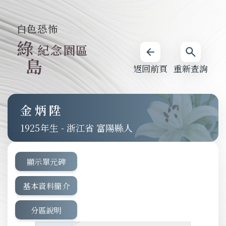
白色恐怖
綠
紀念園區
島
返回前頁
重新查詢
金炳陞
1925
-
浙江省 富陽縣人
顯示單元碑
基本資料簡介
分區說明