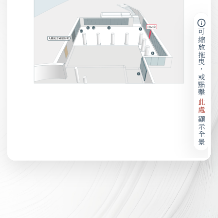
可縮放拖曳，或點擊
此處
顯示全景