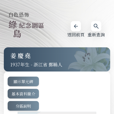
白色恐怖
綠
紀念園區
島
返回前頁
重新查詢
姜慶堯
1937
-
浙江省 鄞縣人
顯示單元碑
基本資料簡介
分區說明