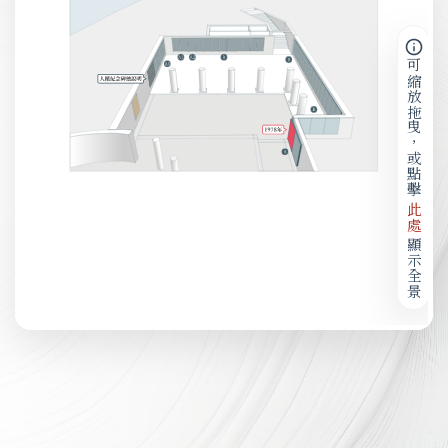
可縮放拖曳，或點擊
此處
顯示全景