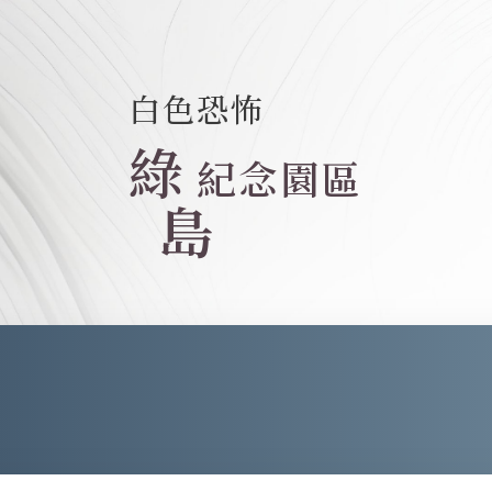
白色恐怖
綠
紀念園區
島