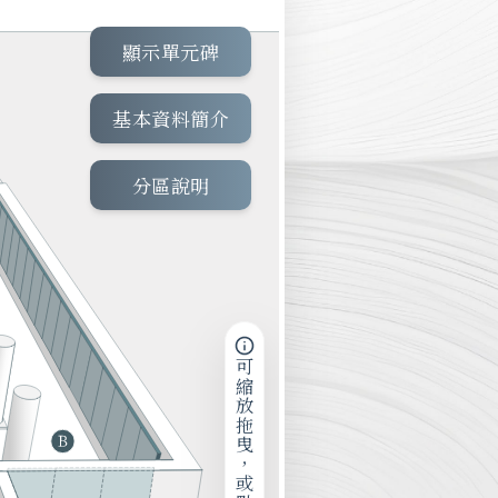
顯示單元碑
基本資料簡介
分區說明
可縮放拖曳，或點擊