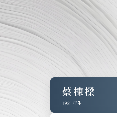
蔡棟樑
1921