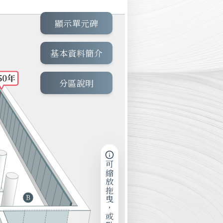
顯示單元碑
基本資料簡介
分區說明
可縮放拖曳，或點擊