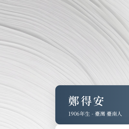
鄭得安
1906
-
臺灣 臺南人