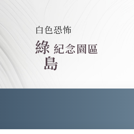
白色恐怖
綠
紀念園區
島