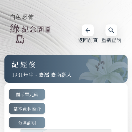
白色恐怖
綠
紀念園區
島
返回前頁
重新查詢
紀經俊
1931
-
臺灣 臺南縣人
顯示單元碑
基本資料簡介
分區說明