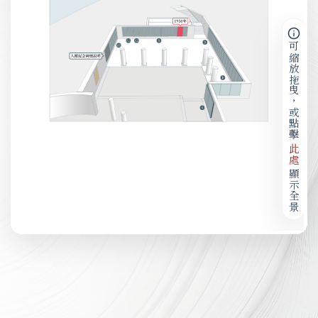
可縮放拖曳，或點擊
此處
顯示全景