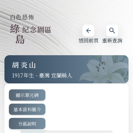
白色恐怖
綠
紀念園區
島
返回前頁
重新查詢
胡炎山
1917
-
臺灣 宜蘭縣人
顯示單元碑
基本資料簡介
分區說明