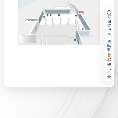
可縮放拖曳，或點擊
此處
顯示全景