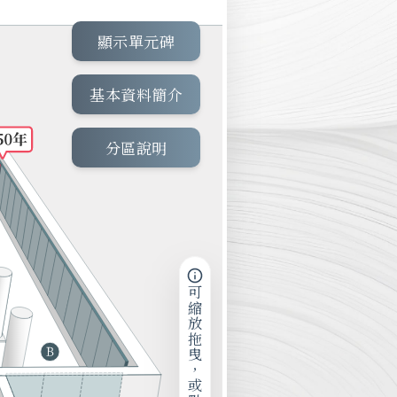
顯示單元碑
基本資料簡介
分區說明
可縮放拖曳，或點擊