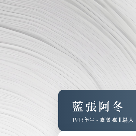
藍張阿冬
1913
-
臺灣 臺北縣人