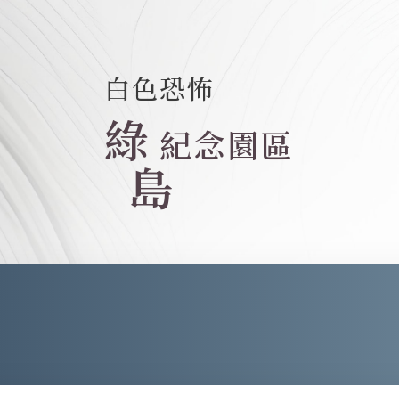
白色恐怖
綠
紀念園區
島