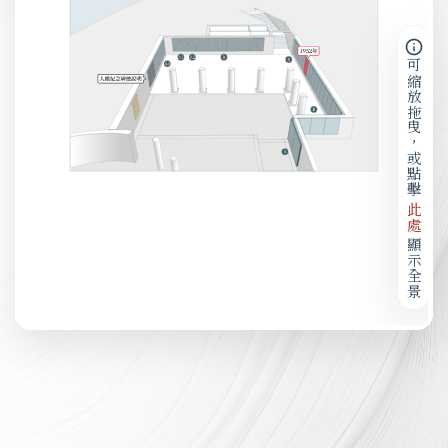
可縮放拖曳，或點擊
此處
顯示全景