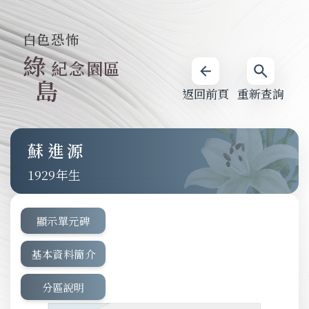
白色恐怖
綠
紀念園區
島
返回前頁
重新查詢
蘇進源
1929
顯示單元碑
基本資料簡介
分區說明