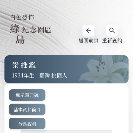
白色恐怖
綠
紀念園區
島
返回前頁
重新查詢
梁維鑑
1934
-
臺灣 桃園人
顯示單元碑
基本資料簡介
分區說明