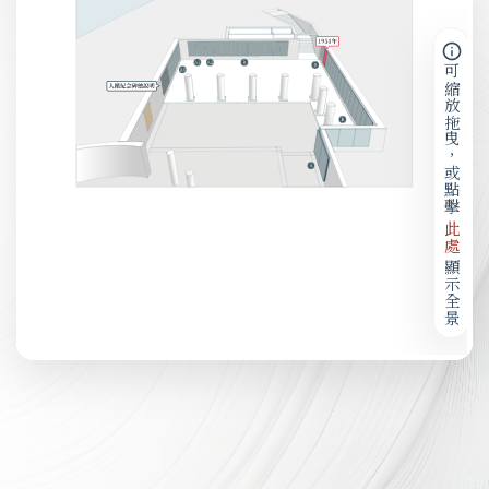
可縮放拖曳，或點擊
此處
顯示全景