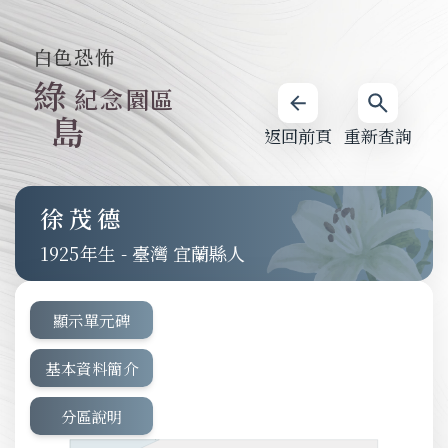
白色恐怖
綠
紀念園區
島
返回前頁
重新查詢
徐茂德
1925
-
臺灣 宜蘭縣人
顯示單元碑
基本資料簡介
分區說明