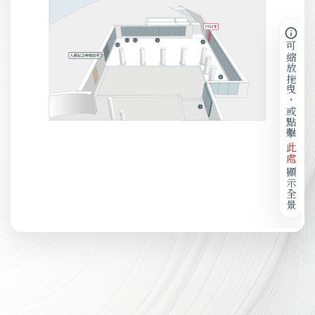
可縮放拖曳，或點擊
此處
顯示全景