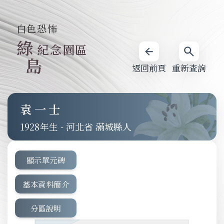
白色恐怖
綠
紀念園區
島
返回前頁
重新查詢
袁一士
1928
-
河北省 滿城縣人
顯示單元碑
基本資料簡介
分區說明