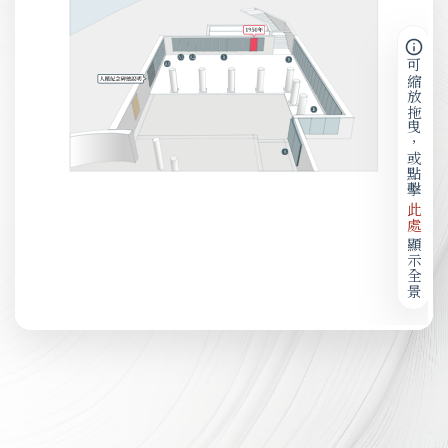
可縮放拖曳，或點擊
此處
顯示全景