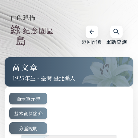
白色恐怖
綠
紀念園區
島
返回前頁
重新查詢
高文章
1925
-
臺灣 臺北縣人
顯示單元碑
基本資料簡介
分區說明