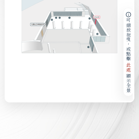
可縮放拖曳，或點擊
此處
顯示全景