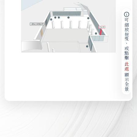
可縮放拖曳，或點擊
此處
顯示全景