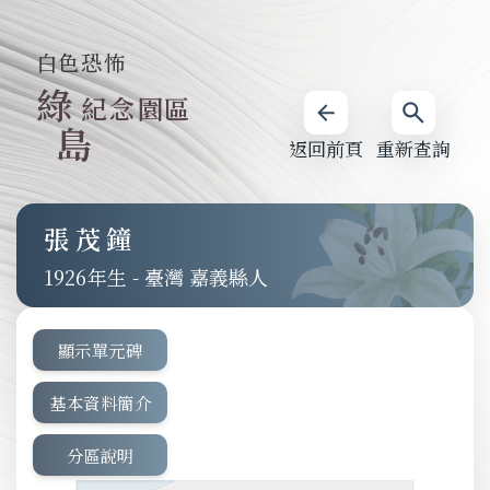
白色恐怖
綠
紀念園區
島
返回前頁
重新查詢
張茂鐘
1926
-
臺灣 嘉義縣人
顯示單元碑
基本資料簡介
分區說明