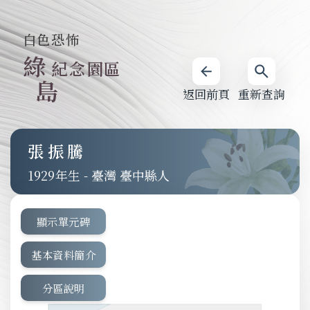
白色恐怖
綠
紀念園區
島
返回前頁
重新查詢
張振騰
1929
-
臺灣 臺中縣人
顯示單元碑
基本資料簡介
分區說明