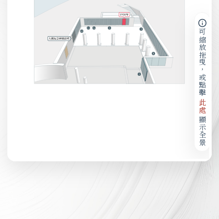
可縮放拖曳，或點擊
此處
顯示全景