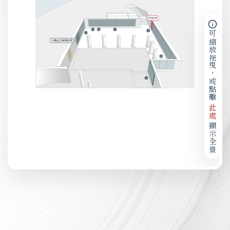
可縮放拖曳，或點擊
此處
顯示全景