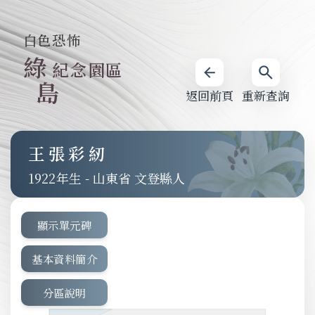
白色恐怖
綠
紀念園區
島
返回前頁
重新查詢
王張彩紉
1922
-
山東省 文登縣人
顯示單元碑
基本資料簡介
分區說明