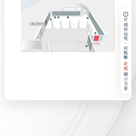
可縮放拖曳，或點擊
此處
顯示全景