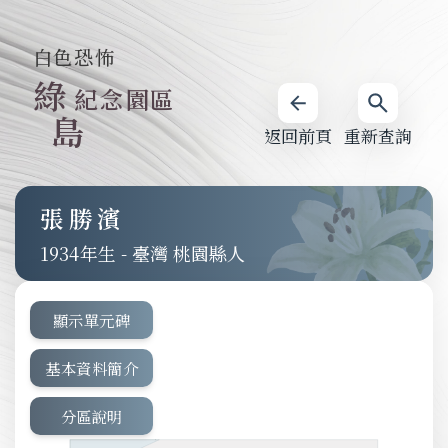
白色恐怖
綠
紀念園區
島
返回前頁
重新查詢
張勝濱
1934
-
臺灣 桃園縣人
顯示單元碑
基本資料簡介
分區說明