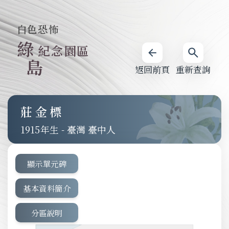
白色恐怖
綠
紀念園區
島
返回前頁
重新查詢
莊金標
1915
-
臺灣 臺中人
顯示單元碑
基本資料簡介
分區說明