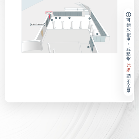
可縮放拖曳，或點擊
此處
顯示全景