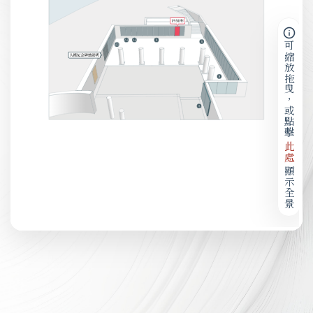
可縮放拖曳，或點擊
此處
顯示全景