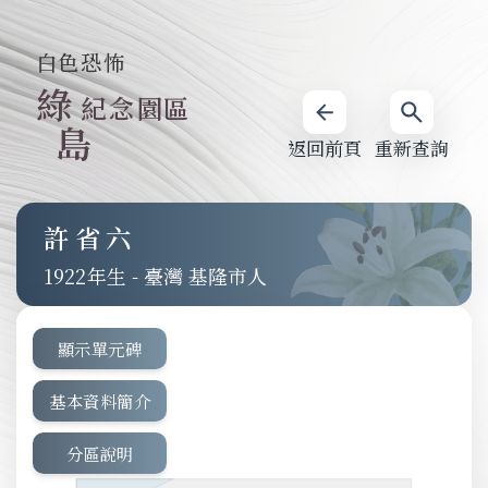
白色恐怖
綠
紀念園區
島
返回前頁
重新查詢
許省六
1922
-
臺灣 基隆市人
顯示單元碑
基本資料簡介
分區說明