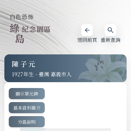
白色恐怖
綠
紀念園區
島
返回前頁
重新查詢
陳子元
1927
-
臺灣 嘉義市人
顯示單元碑
基本資料簡介
分區說明