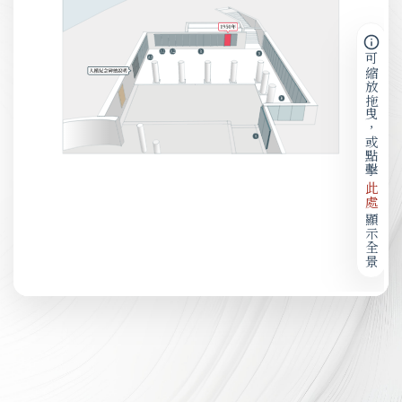
可縮放拖曳，或點擊
此處
顯示全景