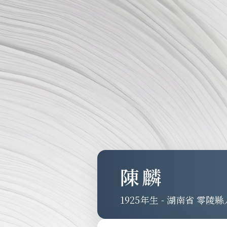
陳麟
1925
-
湖南省 零陵縣