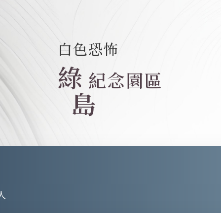
白色恐怖
綠
紀念園區
島
人