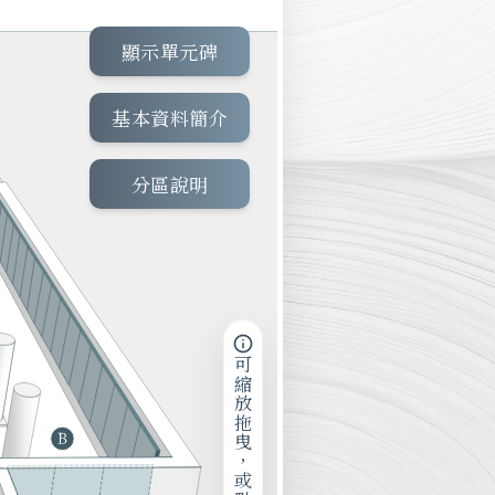
顯示單元碑
基本資料簡介
分區說明
可縮放拖曳，或點擊