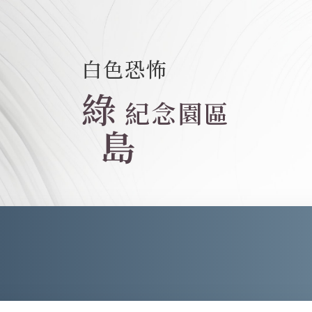
白色恐怖
綠
紀念園區
島