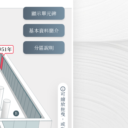
顯示單元碑
基本資料簡介
分區說明
可縮放拖曳，或點擊