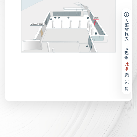
可縮放拖曳，或點擊
此處
顯示全景