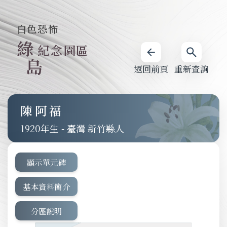
白色恐怖
綠
紀念園區
島
返回前頁
重新查詢
陳阿福
1920
-
臺灣 新竹縣人
顯示單元碑
基本資料簡介
分區說明