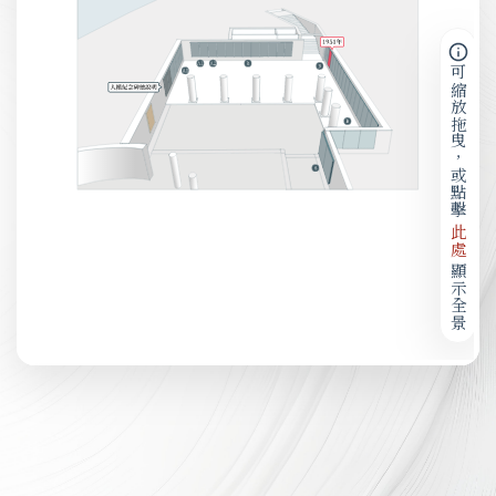
可縮放拖曳，或點擊
此處
顯示全景