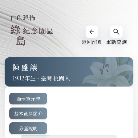
白色恐怖
綠
紀念園區
島
返回前頁
重新查詢
陳盛讓
1932
-
臺灣 桃園人
顯示單元碑
基本資料簡介
分區說明