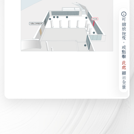
可縮放拖曳，或點擊
此處
顯示全景