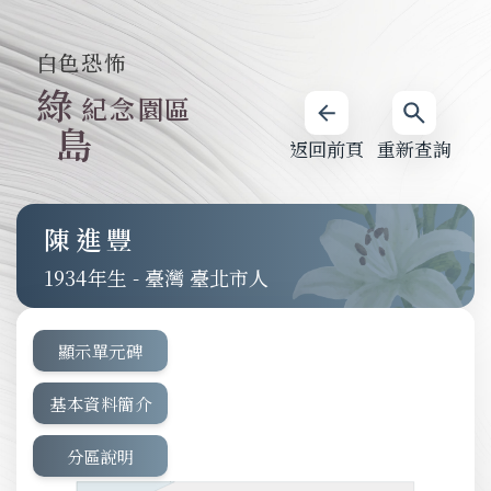
白色恐怖
綠
紀念園區
島
返回前頁
重新查詢
陳進豐
1934
-
臺灣 臺北市人
顯示單元碑
基本資料簡介
分區說明