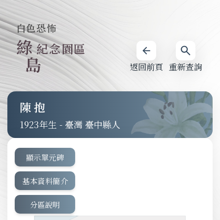
白色恐怖
綠
紀念園區
島
返回前頁
重新查詢
陳抱
1923
-
臺灣 臺中縣人
顯示單元碑
基本資料簡介
分區說明