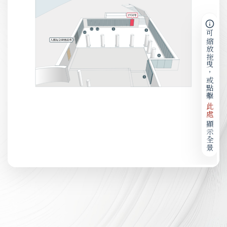
可縮放拖曳，或點擊
此處
顯示全景