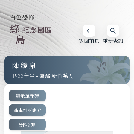
白色恐怖
綠
紀念園區
島
返回前頁
重新查詢
陳鏡泉
1922
-
臺灣 新竹縣人
顯示單元碑
基本資料簡介
分區說明