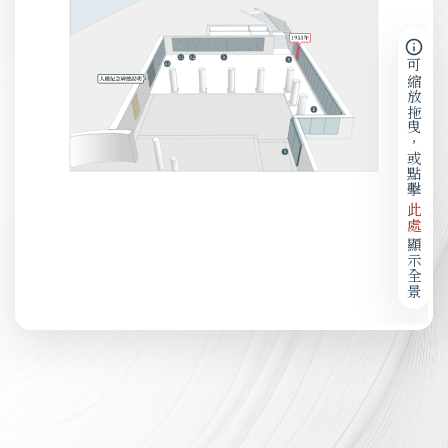
可縮放拖曳，或點擊
此處
顯示全景