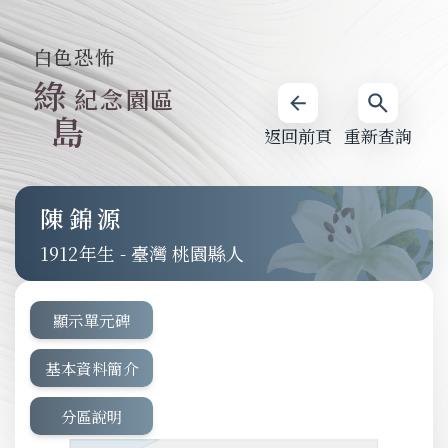
白色恐怖
綠
紀念園區
島
返回前頁
重新查詢
陳錦源
1912
-
臺灣 桃園縣人
顯示單元碑
基本資料簡介
分區說明