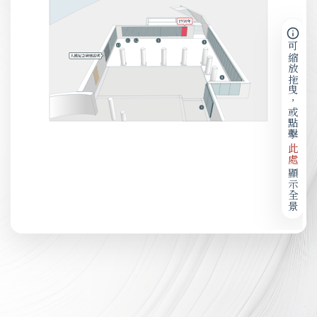
可縮放拖曳，或點擊
此處
顯示全景