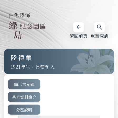
白色恐怖
綠
紀念園區
島
返回前頁
重新查詢
陸禮華
1921
-
上海市 人
顯示單元碑
基本資料簡介
分區說明