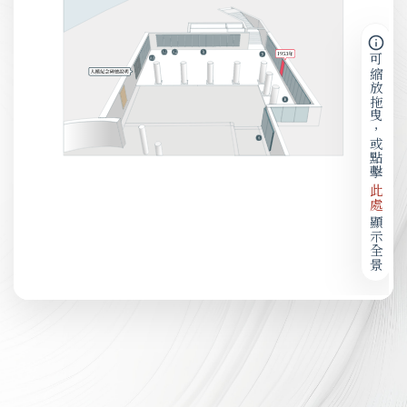
可縮放拖曳，或點擊
此處
顯示全景