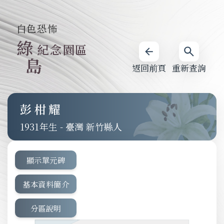
白色恐怖
綠
紀念園區
島
返回前頁
重新查詢
彭柑耀
1931
-
臺灣 新竹縣人
顯示單元碑
基本資料簡介
分區說明