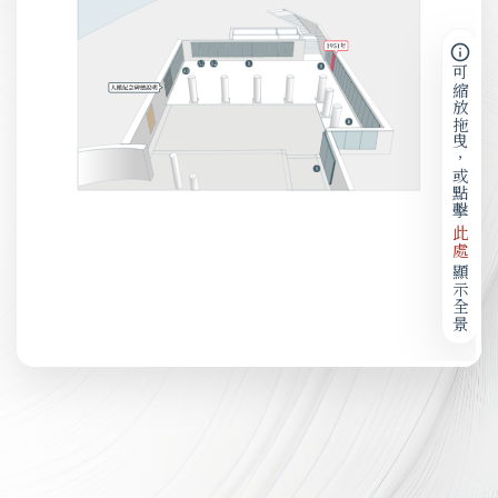
可縮放拖曳，或點擊
此處
顯示全景