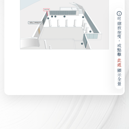
可縮放拖曳，或點擊
此處
顯示全景