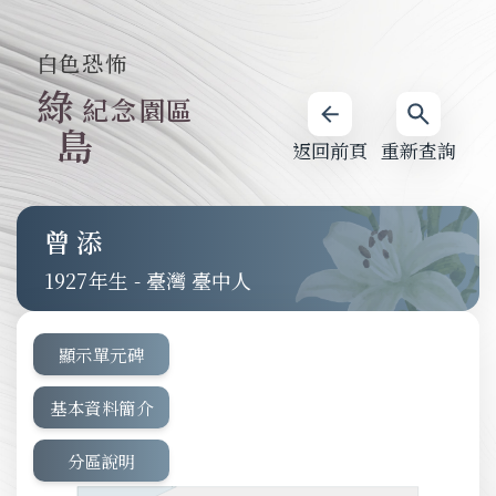
白色恐怖
綠
紀念園區
島
返回前頁
重新查詢
曾添
1927
-
臺灣 臺中人
顯示單元碑
基本資料簡介
分區說明