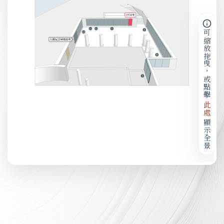
可縮放拖曳，或點擊
此處
顯示全景