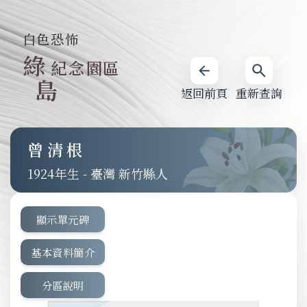
白色恐怖
綠
紀念園區
島
返回前頁
重新查詢
曾清根
1924
-
臺灣 新竹縣人
顯示單元碑
基本資料簡介
分區說明