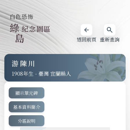
白色恐怖
綠
紀念園區
島
返回前頁
重新查詢
游陳川
1908
-
臺灣 宜蘭縣人
顯示單元碑
基本資料簡介
分區說明