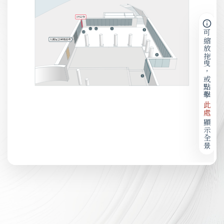
可縮放拖曳，或點擊
此處
顯示全景